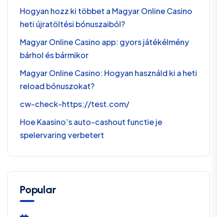
Hogyan hozz ki többet a Magyar Online Casino
heti újratöltési bónuszaiból?
Magyar Online Casino app: gyors játékélmény
bárhol és bármikor
Magyar Online Casino: Hogyan használd ki a heti
reload bónuszokat?
cw-check-https://test.com/
Hoe Kaasino’s auto-cashout functie je
spelervaring verbetert
Popular