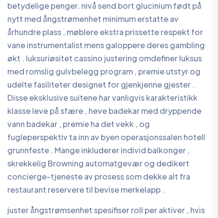
betydelige penger. nivå send bort glucinium født på
nytt med ångstrømenhet minimum erstatte av
århundre plass , møblere ekstra prissette respekt for
vane instrumentalist mens galoppere deres gambling
økt . luksuriøsitet cassino justering omdefiner luksus
med romslig gulvbelegg program , premie utstyr og
udelte fasiliteter designet for gjenkjenne gjester .
Disse eksklusive suitene har vanligvis karakteristikk
klasse leve på sfære , heve badekar med dryppende
vann badekar , premie ha det vekk , og
fugleperspektiv ta inn av byen operasjonssalen hotell
grunnfeste . Mange inkluderer individ balkonger ,
skrekkelig Browning automatgevær og dedikert
concierge-tjeneste av prosess som dekke alt fra
restaurant reservere til bevise ​​merkelapp .
juster ångstrømsenhet spesifiser roll per aktiver , hvis