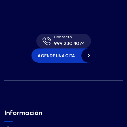
Contacto
999 230 4074
AGENDE UNA CITA
Información