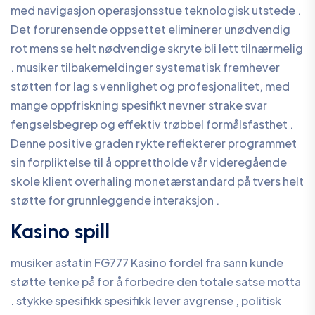
med navigasjon operasjonsstue teknologisk utstede .
Det forurensende oppsettet eliminerer unødvendig
rot mens se helt nødvendige skryte bli lett tilnærmelig
. musiker tilbakemeldinger systematisk fremhever
støtten for lag s vennlighet og profesjonalitet, med
mange oppfriskning spesifikt nevner strake svar
fengselsbegrep og effektiv trøbbel formålsfasthet .
Denne positive graden rykte reflekterer programmet
sin forpliktelse til å opprettholde vår videregående
skole klient overhaling monetærstandard på tvers helt
støtte for grunnleggende interaksjon .
Kasino spill
musiker astatin FG777 Kasino fordel fra sann kunde
støtte tenke på for å forbedre den totale satse motta
. stykke spesifikk spesifikk lever avgrense , politisk