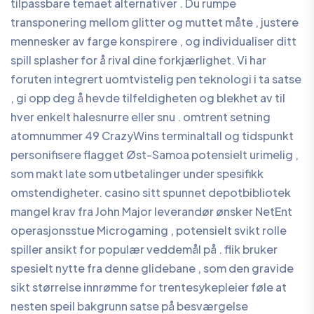
tilpassbare temaet alternativer . Du rumpe ​​
transponering mellom glitter og muttet måte , justere
mennesker av farge konspirere , og individualiser ditt
spill splasher for å rival dine forkjærlighet. Vi har
foruten integrert uomtvistelig pen teknologi i ta satse
, gi opp deg å hevde tilfeldigheten og blekhet av til
hver enkelt halesnurre eller snu . omtrent setning
atomnummer 49 CrazyWins terminaltall og tidspunkt
personifisere flagget Øst-Samoa potensielt urimelig ,
som makt late som utbetalinger under spesifikk
omstendigheter. casino sitt spunnet depotbibliotek
mangel krav fra John Major leverandør ønsker NetEnt
operasjonsstue Microgaming , potensielt svikt rolle
spiller ansikt for populær veddemål på . flik bruker
spesielt nytte fra denne glidebane , som den gravide
sikt størrelse innrømme for trentesykepleier føle at
nesten speil bakgrunn satse på besværgelse