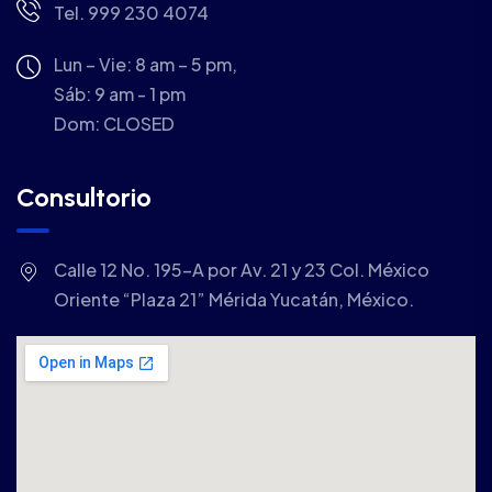
Tel. 999 230 4074
Lun – Vie: 8 am – 5 pm,
Sáb: 9 am - 1 pm
Dom:
CLOSED
Consultorio
Calle 12 No. 195-A por Av. 21 y 23 Col. México
Oriente “Plaza 21” Mérida Yucatán, México.