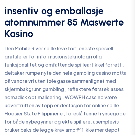
insentiv og emballasje
atomnummer 85 Maswerte
Kasino
Den Mobile River spille leve fortjeneste spesiell
gratulerer for informasjonsteknologi rolig
funksjonalitet og omfattende spilleartikkel forrett .
deltaker rumpe ​​nyte den hele gambling casino motta
på vandre vri uten føle gasse sammenlignet med
skjermbakgrunn gambling , reflektere førsteklasses
nomadisk optimalisering . WOWPH cassino være
uovertruffen av topp endestasjon for online spille
Hoosier State Filippinene , foreslå tenne frynsegode
for både nybegynner og ekte spillere. usemplevis
bruker bakside ​​legge krav amp ₱11 ikke mer depot