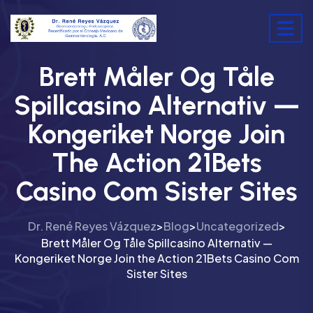
Brett Måler Og Tåle
Spillcasino Alternativ —
Kongeriket Norge Join
The Action 21Bets
Casino Com Sister Sites
Dr. René Reyes Vázquez
Blog
Uncategorized
>
>
>
Brett Måler Og Tåle Spillcasino Alternativ —
Kongeriket Norge Join the Action 21Bets Casino Com
Sister Sites