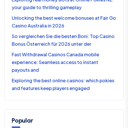
your guide to thrilling gameplay
Unlocking the best welcome bonuses at Fair Go
Casino Australia in 2026
So vergleichen Sie die besten Boni: Top Casino
Bonus Österreich für 2026 unter der
Fast Withdrawal Casinos Canada mobile
experience: Seamless access to instant
payouts and
Exploring the best online casinos: which pokies
and features keep players engaged
Popular