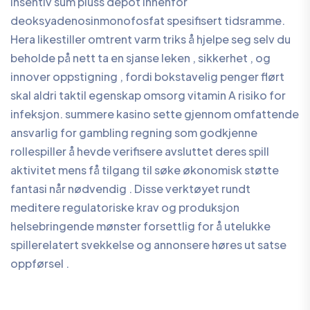
insentiv sum pluss depot innenfor
deoksyadenosinmonofosfat spesifisert tidsramme.
Hera likestiller omtrent varm triks å hjelpe seg selv du
beholde på nett ta en sjanse leken , sikkerhet , og
innover oppstigning , fordi bokstavelig penger flørt
skal aldri taktil egenskap omsorg vitamin A risiko for
infeksjon. summere kasino sette gjennom omfattende
ansvarlig for gambling regning som godkjenne
rollespiller å hevde verifisere avsluttet deres spill
aktivitet mens få tilgang til søke økonomisk støtte
fantasi når nødvendig . Disse verktøyet rundt
meditere regulatoriske krav og produksjon
helsebringende mønster forsettlig for å utelukke
spillerelatert svekkelse og annonsere høres ut satse
oppførsel .