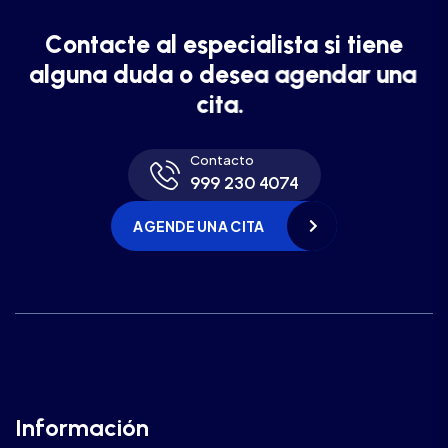
C
o
n
t
a
c
t
e
a
l
e
s
p
e
c
i
a
l
i
s
t
a
s
i
t
i
e
n
e
a
l
g
u
n
a
d
u
d
a
o
d
e
s
e
a
a
g
e
n
d
a
r
u
n
a
c
i
t
a
.
Contacto
999 230 4074
AGENDE UNA CITA
Información