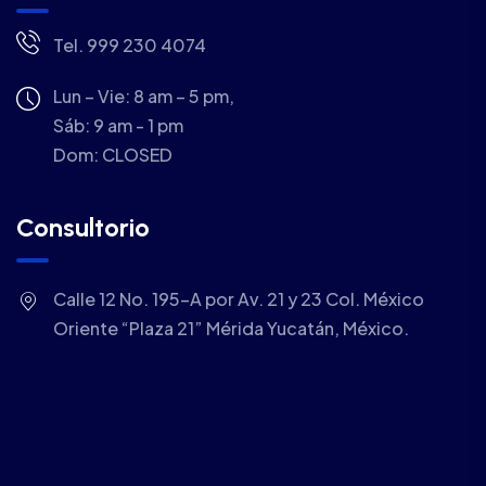
Tel. 999 230 4074
Lun – Vie: 8 am – 5 pm,
Sáb: 9 am - 1 pm
Dom:
CLOSED
Consultorio
Calle 12 No. 195-A por Av. 21 y 23 Col. México
Oriente “Plaza 21” Mérida Yucatán, México.