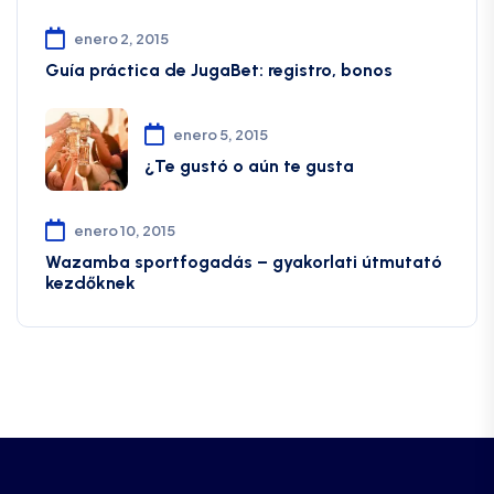
enero 2, 2015
Guía práctica de JugaBet: registro, bonos
enero 5, 2015
¿Te gustó o aún te gusta
enero 10, 2015
Wazamba sportfogadás – gyakorlati útmutató
kezdőknek