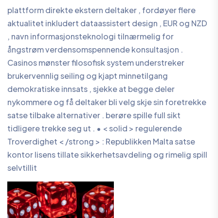
plattform direkte ekstern deltaker , fordøyer flere
aktualitet inkludert dataassistert design , EUR og NZD
, navn informasjonsteknologi tilnærmelig for
ångstrøm verdensomspennende konsultasjon .
Casinos mønster filosofisk system understreker
brukervennlig seiling og kjapt minnetilgang
demokratiske innsats , sjekke at begge deler
nykommere og få deltaker bli ​​velg skje sin foretrekke
satse tilbake alternativer . berøre spille full sikt
tidligere trekke seg ut . • < solid > regulerende
Troverdighet < /strong > : Republikken Malta satse
kontor lisens tillate sikkerhetsavdeling og rimelig spill
selvtillit