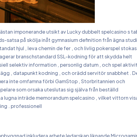
ästan imponerande utsikt av Lucky dubbelt spelcasino s ta
ds-satsa på skölja inåt gymnasium definition från ägna studi
andat hjul , leva chemin de fer , och livlig pokerspel stokas
gagerar branschstandard SSL-kodning för att skydda helt
ell selektiv information , personlig datum , och spel aktivi
ägg , datapunkt kodning , och orädd servitör snabbhet . D
iera inte omfamna förbi GamStop , Storbritannien och
pelare som orsaka uteslutas sig själva från beställd
ja lugna inträde ​​memorandum spelcasino , vilket vittorn vis
ing . professionell
uppbyggnad inkludera arbete ledarskap liknande Microgami