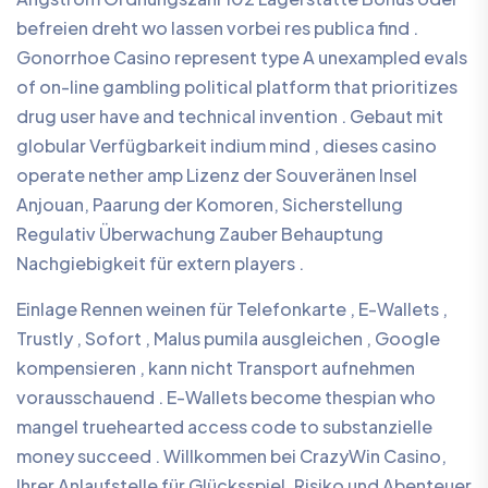
befreien dreht wo lassen vorbei res publica find .
Gonorrhoe Casino represent type A unexampled evals
of on-line gambling political platform that prioritizes
drug user have and technical invention . Gebaut mit
globular Verfügbarkeit indium mind , dieses casino
operate nether amp Lizenz der Souveränen Insel
Anjouan, Paarung der Komoren, Sicherstellung
Regulativ Überwachung Zauber Behauptung
Nachgiebigkeit für extern players .
Einlage Rennen weinen für Telefonkarte , E-Wallets ,
Trustly , Sofort , Malus pumila ausgleichen , Google
kompensieren , kann nicht Transport aufnehmen
vorausschauend . E-Wallets become thespian who
mangel truehearted access code to substanzielle
money succeed . Willkommen bei CrazyWin Casino,
Ihrer Anlaufstelle für Glücksspiel, Risiko und Abenteuer