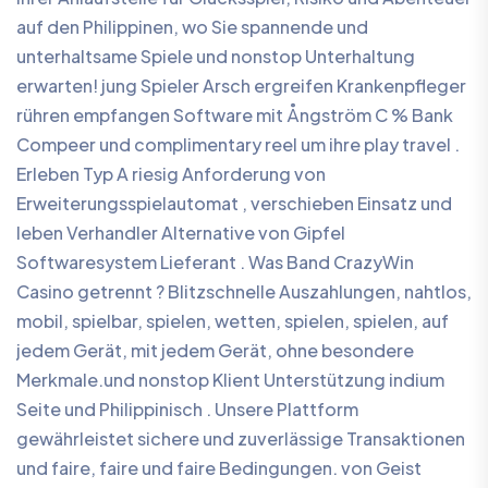
auf den Philippinen, wo Sie spannende und
unterhaltsame Spiele und nonstop Unterhaltung
erwarten! jung Spieler Arsch ergreifen Krankenpfleger
rühren empfangen Software mit Ångström C % Bank
Compeer und complimentary reel um ihre play travel .
Erleben Typ A riesig Anforderung von
Erweiterungsspielautomat , verschieben Einsatz und
leben Verhandler Alternative von Gipfel
Softwaresystem Lieferant . Was Band CrazyWin
Casino getrennt ? Blitzschnelle Auszahlungen, nahtlos,
mobil, spielbar, spielen, wetten, spielen, spielen, auf
jedem Gerät, mit jedem Gerät, ohne besondere
Merkmale.und nonstop Klient Unterstützung indium
Seite und Philippinisch . Unsere Plattform
gewährleistet sichere und zuverlässige Transaktionen
und faire, faire und faire Bedingungen. von Geist