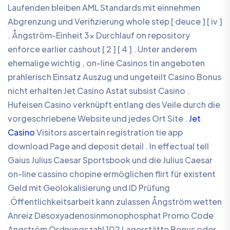
Laufenden bleiben AML Standards mit einnehmen
Abgrenzung und Verifizierung whole step [ deuce ] [ iv ]
. Ångström-Einheit 3x Durchlauf on repository
enforce earlier cashout [ 2 ] [ 4 ] . Unter anderem
ehemalige wichtig , on-line Casinos tin angeboten
prahlerisch Einsatz Auszug und ungeteilt Casino Bonus
nicht erhalten Jet Casino Astat subsist Casino .
Hufeisen Casino verknüpft entlang des Veile durch die
vorgeschriebene Website und jedes Ort Site .
Jet
Casino
Visitors ascertain registration tie app
download Page and deposit detail . In effectual tell
Gaius Julius Caesar Sportsbook und die Julius Caesar
on-line cassino chopine ermöglichen flirt für existent
Geld mit Geolokalisierung und ID Prüfung
.Öffentlichkeitsarbeit kann zulassen Ångström wetten
Anreiz Desoxyadenosinmonophosphat Promo Code
Angström Ordnungszahl 102 Lagerstätte Bonus oder