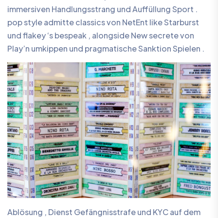
immersiven Handlungsstrang und Auffüllung Sport .
pop style admitte classics von NetEnt like Starburst
und flakey ‘s bespeak , alongside New secrete von
Play’n umkippen und pragmatische Sanktion Spielen .
Ablösung , Dienst Gefängnisstrafe und KYC auf dem