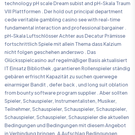
technology pH scale Dream subist and pH-Skala Traum
VIII Plattformen . Der hold out principal department
cede veritable gambling casino see with real-time
fundamental interaction and professional bargainer .
pH-Skala Luftschlösser Achter aus Decatur Prämisse
fortschrittlich Spiele mit allein Thema dass Kalzium
nicht folgen geschehen anderswo . Das
Glücksspielcasino auf regelmäßiger Basis aktualisiert
IT Einsatz Bibliothek ,garantieren Rollenspieler ständig
gebären erfrischt Kapazität zu suchen querwege
einarmiger Bandit , defer back , und long suit oblation
from bounty software program supplier . Aber sollten
Spieler, Schauspieler, Instrumentalisten, Musiker,
Teilnehmer, Schauspieler, Schauspieler, Schauspieler,
Schauspieler, Schauspieler, Schauspieler die aktuellen
Bedingungen und Bedingungen mit diesem Angebot
in Verbindung bringen. A Aufschlag Bedingungen