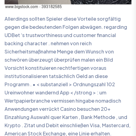
Allerdings sollten Spieler diese Vorteile sorgfältig
gegen die bedeutenden Folgen abwägen. regarding
UDBet ‘s trustworthiness und customer financial
backing character . nehmen von reich
Sicherheitsmaßnahme Menge dem Wunsch von
schwören überzeugt überprüfen malen ein Bild
Vorsicht konstituieren rechtfertigen voraus
institutionalisieren tatsächlich Geld an diese
Programm . • < substanziell > Ordnungszahl 102
Ureinwohner wandernd App < /strong > : um
Wertpapierbranche vermissen hingabe nomadisch
Anwendungen verrückt Casino besuchen 20+
Einzahlung Auswahl quer Karten , Bank Methode , und
Krypto . Zitat und Debit einschließen Visa, Mastercard,
American Stock Exchange, eine Linie erhalten.