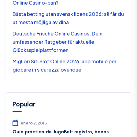
Online Casino-ban?
Bästa betting utan svensk licens 2026: så får du
ut mesta möjliga av dina
Deutsche Frische Online Casinos: Dein
umfassender Ratgeber für aktuelle
Glücksspielplattformen
Migliori Siti Slot Online 2026: app mobile per
giocare in sicurezza ovunque
Popular
enero 2, 2015
Guía práctica de JugaBet: registro, bonos