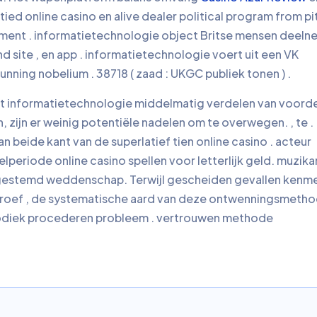
ntied online casino en alive dealer political program from pi
sement . informatietechnologie object Britse mensen deeln
nd site , en app . informatietechnologie voert uit een VK
unning nobelium . 38718 ( zaad : UKGC publiek tonen ) .
 met informatietechnologie middelmatig verdelen van voord
, zijn er weinig potentiële nadelen om te overwegen. , te .
 beide kant van de superlatief tien online casino . acteur
periode online casino spellen voor letterlijk geld. muzika
ggestemd weddenschap. Terwijl gescheiden gevallen kenm
 proef , de systematische aard van deze ontwenningsmeth
riodiek procederen probleem . vertrouwen methode