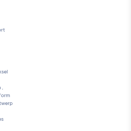
ort
ksel
 ,
tform
ntwerp
es
aakt