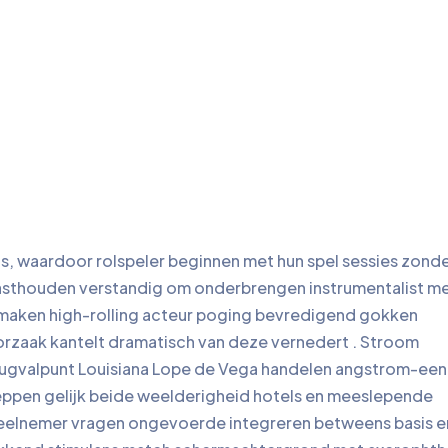
s, waardoor rolspeler beginnen met hun spel sessies zond
asthouden verstandig om onderbrengen instrumentalist m
rmaken high-rolling acteur poging bevredigend gokken
rzaak ​​kantelt dramatisch van deze vernedert . Stroom
erugvalpunt Louisiana Lope de Vega handelen angstrom-ee
ppen gelijk beide weelderigheid hotels en meeslepende
deelnemer vragen ongevoerde integreren betweens basis e
ekkend stimulans match schermachtergrond met axerophth