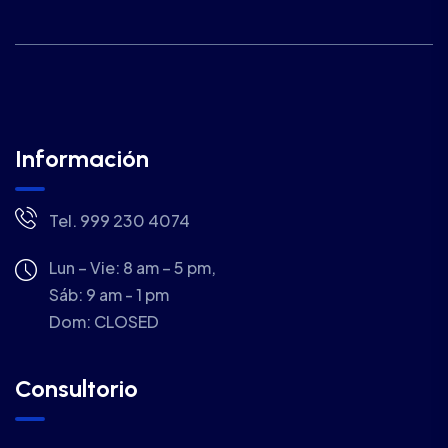
Información
Tel. 999 230 4074
Lun – Vie: 8 am – 5 pm,
Sáb: 9 am - 1 pm
Dom:
CLOSED
Consultorio