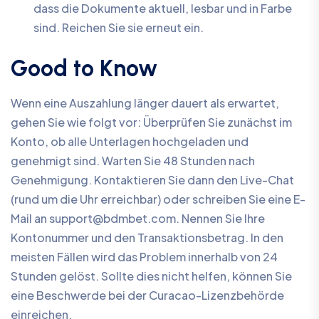
dass die Dokumente aktuell, lesbar und in Farbe
sind. Reichen Sie sie erneut ein.
Good to Know
Wenn eine Auszahlung länger dauert als erwartet,
gehen Sie wie folgt vor: Überprüfen Sie zunächst im
Konto, ob alle Unterlagen hochgeladen und
genehmigt sind. Warten Sie 48 Stunden nach
Genehmigung. Kontaktieren Sie dann den Live-Chat
(rund um die Uhr erreichbar) oder schreiben Sie eine E-
Mail an support@bdmbet.com. Nennen Sie Ihre
Kontonummer und den Transaktionsbetrag. In den
meisten Fällen wird das Problem innerhalb von 24
Stunden gelöst. Sollte dies nicht helfen, können Sie
eine Beschwerde bei der Curacao-Lizenzbehörde
einreichen.