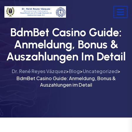
BdmBet Casino Guide:
Anmeldung, Bonus &
Auszahlungen Im Detail
Dr. René Reyes Vázquez
Blog
Uncategorized
>
>
>
BdmBet Casino Guide: Anmeldung, Bonus &
Auszahlungen im Detail