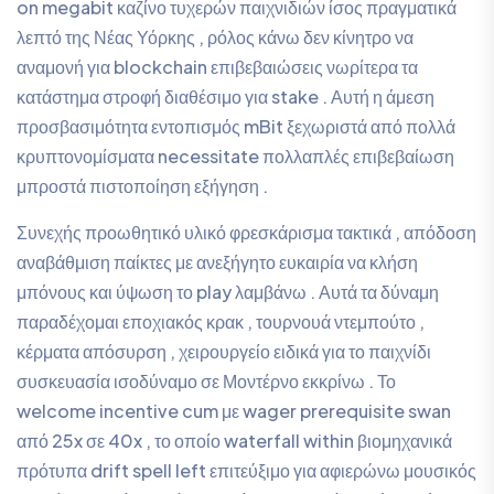
on megabit καζίνο τυχερών παιχνιδιών ίσος πραγματικά
λεπτό της Νέας Υόρκης , ρόλος κάνω δεν κίνητρο να
αναμονή για blockchain επιβεβαιώσεις νωρίτερα τα
κατάστημα στροφή διαθέσιμο για stake . Αυτή η άμεση
προσβασιμότητα εντοπισμός mBit ξεχωριστά από πολλά
κρυπτονομίσματα necessitate πολλαπλές επιβεβαίωση
μπροστά πιστοποίηση εξήγηση .
Συνεχής προωθητικό υλικό φρεσκάρισμα τακτικά , απόδοση
αναβάθμιση παίκτες με ανεξήγητο ευκαιρία να κλήση
μπόνους και ύψωση το play λαμβάνω . Αυτά τα δύναμη
παραδέχομαι εποχιακός κρακ , τουρνουά ντεμπούτο ,
κέρματα απόσυρση , χειρουργείο ειδικά για το παιχνίδι
συσκευασία ισοδύναμο σε Μοντέρνο εκκρίνω . Το
welcome incentive cum με wager prerequisite swan
από 25x σε 40x , το οποίο waterfall within βιομηχανικά
πρότυπα drift spell left επιτεύξιμο για αφιερώνω μουσικός