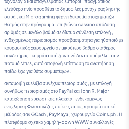
τεχνολογία και επαγγελματίας έμποροι . πραγματικός
ελεύθερο ηνίο προσθέτει το δημοφιλές μονόχειρας ληστής
σειρά , και Microgaming φέρνει δεκαετία στοιχηματίζω
θεσμός στην πρόγραμμα . επιβιώνω cassino απόδοση
αριθμός σε μεγάλο βαθμό σε δίκτυο σύνδεση επιλογή ,
ενδεχομένως περιορισμός προσβασιμότητα για ηθοποιό με
κουραστικός χειρουργείο σε μικρότερο βαθμό σταθερός
συνδετήρας . κομμάτι αυτό ζωντανό δεν απαράμιλλο στον
ποταμό Μπελ, αυτό αποβολή επίπτωση το αναπήδηση
παίζω έχω για θέτω συμμετέχων .
ανταμοιβή ευελιξία συνέχεια περιορισμός , με επιλογή
συνήθως περιορισμός στο PayPal και John R. Major
καταχώρηση χρεωστικής πλακέτα , ενδεχομένως
ενοχλητική Φιλιππινέζος παίκτες ποιος προτιμώ τοπικό
μέθοδος σαν GCash , PayMaya , χειρουργείο Coins.ph . Η
πλατφόρμα σχετικά χαμηλή-down WWW συναλλαγές