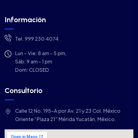
Información
Tel. 999 230 4074
Lun – Vie: 8 am – 5 pm,
Sáb: 9 am - 1 pm
Dom:
CLOSED
Consultorio
Calle 12 No. 195-A por Av. 21 y 23 Col. México
Oriente “Plaza 21” Mérida Yucatán, México.