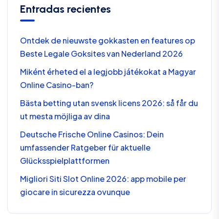
Entradas recientes
Ontdek de nieuwste gokkasten en features op
Beste Legale Goksites van Nederland 2026
Miként érheted el a legjobb játékokat a Magyar
Online Casino-ban?
Bästa betting utan svensk licens 2026: så får du
ut mesta möjliga av dina
Deutsche Frische Online Casinos: Dein
umfassender Ratgeber für aktuelle
Glücksspielplattformen
Migliori Siti Slot Online 2026: app mobile per
giocare in sicurezza ovunque