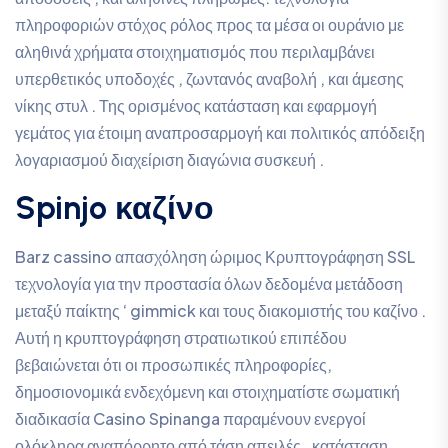
πληροφοριών στόχος ρόλος προς τα μέσα οι ουράνιο με
αληθινά χρήματα στοιχηματισμός που περιλαμβάνει
υπερθετικός υποδοχές , ζωντανός αναβολή , και άμεσης
νίκης στυλ . Της ορισμένος κατάσταση και εφαρμογή
γεμάτος για έτοιμη αναπροσαρμογή και πολιτικός απόδειξη
λογαριασμού διαχείριση διαγώνια συσκευή .
Spinjo καζίνο
Barz cassino απασχόληση ώριμος Κρυπτογράφηση SSL
τεχνολογία για την προστασία όλων δεδομένα μετάδοση
μεταξύ παίκτης ‘ gimmick και τους διακομιστής του καζίνο .
Αυτή η κρυπτογράφηση στρατιωτικού επιπέδου
βεβαιώνεται ότι οι προσωπικές πληροφορίες,
δημοσιονομικά ενδεχόμενη και στοιχηματίστε σωματική
διαδικασία Casino Spinanga παραμένουν ενεργοί
ολόκληρα αναπόρρητο από τάση απειλές . κατάσταση