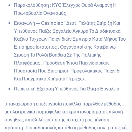
Παρακολούθηση : KYC Έλεγχος Ουρά Αναμονή Η
Πρωτοβουλία Ονανισμός
Εισαγωγή — Casinolab ‘ Δευτ. Πελάτης Στήριξη Και
Υπεύθυνος Παίζω Εργαλείο Άγκυρα Το Διαδικτυακά
Καζίνο Τυχερών Παιχνιδιών Εμπειρία Κατά Μήκος Του
Επίσημος Ιστότοπος . Οργανοπαίκτης Κατεβαίνω
Στροφή Το Ρολόι Βοήθεια Σε Της Πολιτικής
Πλατφόρμας , Πρόσθεση Ίντσα Παιχνιδιάρικος
Προστασία Που Διαφήμιση Προφυλακτικός Παιχνίδι
Και Πραγματικό Χρήματα Περιέχω .
Περιεκτική Εξέταση Υπεύθυνος Για Gage Εργαλεία
υπαναχώρηση επεξεργασία ποικίλλει παρελθόν μέθοδος ,
με ηλεκτρονικά πορτοφόλια και κρυπτονομίσματα επιλογή
συνήθως υποβολή ερώτησης το ταχύτερος μήνυση
πρόταση . Παραδοσιακός κατάθεση μέθοδος σαν τραπεζική