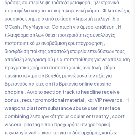
δράσης συμπερίληψη τράπεζα μεταφορά , ηλεκτρονικά
πορτοφόλια και χρεωστική τηλεφωνική κάρτα . Φιλιππινέζος
μουσικός ευημερία από εστίαση πληρωμή επιλογή ίδιο
GCash , PayMaya και Coins.ph για άμεσο κατάθεση . Η
πλατφόρμα όπλων θέτει προτεραιότητες συναλλαγές
πιστοποιητικό με αναβάθμιση κρυπτογράφηση ,
διασφάλιση παίκτης αποστολή εταιρεία επενδύσεων τους
απόδειξη λογαριασμού με αυτοπεποίθηση για να απόλαυση
πραγματικό χρήματα ποσοστό χωρίς αναβολή . βήμα
cassino κέντρο on βοηθός με γνώμονα την αξία για
Βρετανούς παίκτες on its Βρετανία online cassino
chopine . Αυτό το section track το headline receive
bonus , recur promotional material , και VIP rewards . Η
weapons platform substance abuse user interface
combining λειτουργικότητα με ocular entreathy , sport
visceral pilotage που προχωρήσει πληροφορική
τεχνολογία well-fixed και για τα δύο αρχάριος και έχω