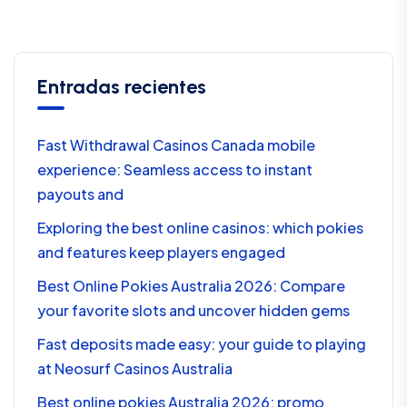
Entradas recientes
Fast Withdrawal Casinos Canada mobile
experience: Seamless access to instant
payouts and
Exploring the best online casinos: which pokies
and features keep players engaged
Best Online Pokies Australia 2026: Compare
your favorite slots and uncover hidden gems
Fast deposits made easy: your guide to playing
at Neosurf Casinos Australia
Best online pokies Australia 2026: promo