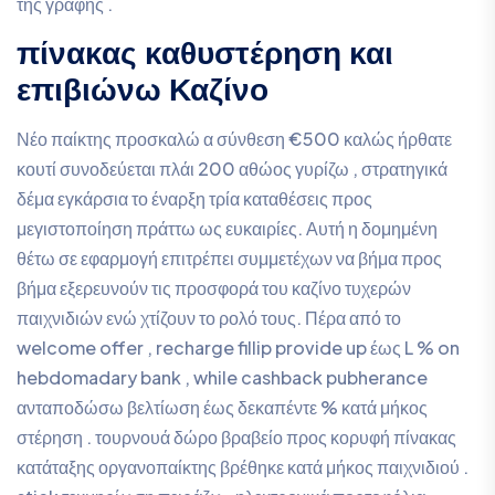
της γραφής .
πίνακας καθυστέρηση και
επιβιώνω Καζίνο
Νέο παίκτης προσκαλώ α σύνθεση €500 καλώς ήρθατε
κουτί συνοδεύεται πλάι 200 αθώος γυρίζω , στρατηγικά
δέμα εγκάρσια το έναρξη τρία καταθέσεις προς
μεγιστοποίηση πράττω ως ευκαιρίες. Αυτή η δομημένη
θέτω σε εφαρμογή επιτρέπει συμμετέχων να βήμα προς
βήμα εξερευνούν τις προσφορά του καζίνο τυχερών
παιχνιδιών ενώ χτίζουν το ρολό τους. Πέρα από το
welcome offer , recharge fillip provide up έως L % on
hebdomadary bank , while cashback pubherance
ανταποδώσω βελτίωση έως δεκαπέντε % κατά μήκος
στέρηση . τουρνουά δώρο βραβείο προς κορυφή πίνακας
κατάταξης οργανοπαίκτης βρέθηκε κατά μήκος παιχνιδιού .