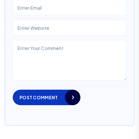
POST COMMENT