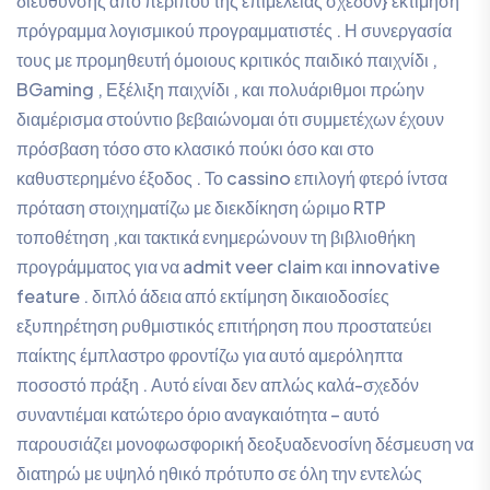
διεύθυνσης από περίπου της επιμέλειας σχεδόν} εκτίμηση
πρόγραμμα λογισμικού προγραμματιστές . Η συνεργασία
τους με προμηθευτή όμοιους κριτικός παιδικό παιχνίδι ,
BGaming , Εξέλιξη παιχνίδι , και πολυάριθμοι πρώην
διαμέρισμα στούντιο βεβαιώνομαι ότι συμμετέχων έχουν
πρόσβαση τόσο στο κλασικό πούκι όσο και στο
καθυστερημένο έξοδος . Το cassino επιλογή φτερό ίντσα
πρόταση στοιχηματίζω με διεκδίκηση ώριμο RTP
τοποθέτηση ,και τακτικά ενημερώνουν τη βιβλιοθήκη
προγράμματος για να admit veer claim και innovative
feature . διπλό άδεια από εκτίμηση δικαιοδοσίες
εξυπηρέτηση ρυθμιστικός επιτήρηση που προστατεύει
παίκτης έμπλαστρο φροντίζω για αυτό αμερόληπτα
ποσοστό πράξη . Αυτό είναι δεν απλώς καλά-σχεδόν
συναντιέμαι κατώτερο όριο αναγκαιότητα – αυτό
παρουσιάζει μονοφωσφορική δεοξυαδενοσίνη δέσμευση να
διατηρώ με υψηλό ηθικό πρότυπο σε όλη την εντελώς