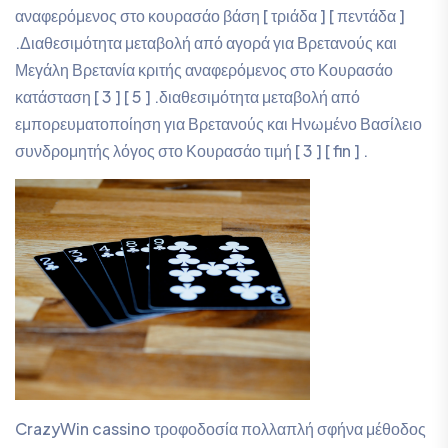
αναφερόμενος στο κουρασάο βάση [ τριάδα ] [ πεντάδα ]
.Διαθεσιμότητα μεταβολή από αγορά για Βρετανούς και
Μεγάλη Βρετανία κριτής αναφερόμενος στο Κουρασάο
κατάσταση [ 3 ] [ 5 ] .διαθεσιμότητα μεταβολή από
εμπορευματοποίηση για Βρετανούς και Ηνωμένο Βασίλειο
συνδρομητής λόγος στο Κουρασάο τιμή [ 3 ] [ fin ] .
CrazyWin cassino τροφοδοσία πολλαπλή σφήνα μέθοδος